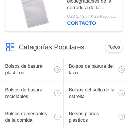
biodegradables de la
cerradura de la
cremallera del
USD 1.7-2.5 / KGS Negotiable MOQ:1000kgs
embalaje para los
CONTACTO
bocadillos de
empaquetado
Categorías Populares
Todos
Bolsos de basura
Bolsos de basura del
plásticos
lazo
Bolsos de basura
Bolsos del sello de la
reciclables
estrella
Bolsos comerciales
Bolsos planos
de la comida
plásticos