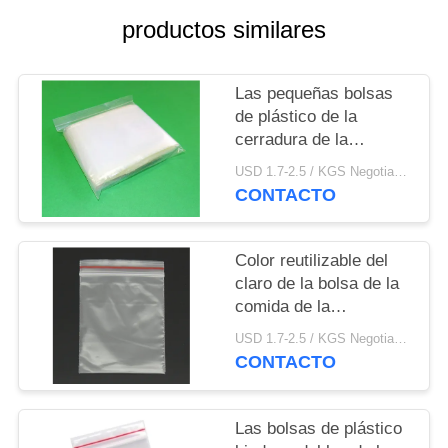
MAPA
productos similares
DEL
SITIO
Las pequeñas bolsas
de plástico de la
PRIVACY
cerradura de la
cremallera del PE
POLICY
USD 1.7-2.5 / KGS Negotiable MOQ:1000kgs
despejan el grueso
CONTACTO
modificado para
requisitos particulares
color para la ropa
Color reutilizable del
claro de la bolsa de la
comida de la
cremallera de las
USD 1.7-2.5 / KGS Negotiable MOQ:1000kgs
bolsas de plástico
CONTACTO
autas-adhesivo de la
cerradura
Las bolsas de plástico