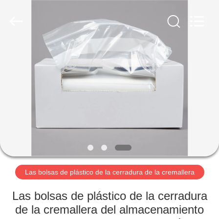
WEIFNAG
UNO
PACKING
PRODUCTS
CO.,LTD.
All
Rights
Reserved.
HOGAR
PRODUCTOS
SOBRE
NOSOTROS
VIAJE
DE
Las bolsas de plástico de la cerradura de la cremallera
LA
Las bolsas de plástico de la cerradura
FÁBRICA
de la cremallera del almacenamiento