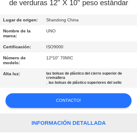
de verduras 12" X 10" peso estándar
CONTROL
Lugar de origen:
Shandong China
DE
CALIDAD
Nombre de la
UNO
marca:
Certificación:
ISO9000
ÉNTRENOS
Número de
12*10” 70MIC
EN
modelo:
CONTACTO
Alta luz:
las bolsas de plástico del cierre superior de
cremallera
CON
,
las bolsas de plástico superiores del sello
NOTICIAS
CONTACTO!
CASOS
INFORMACIÓN DETALLADA