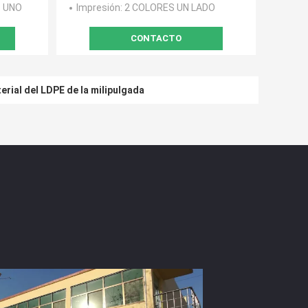
S UNO
Impresión
: 2 COLORES UN LADO
CONTACTO
erial del LDPE de la milipulgada