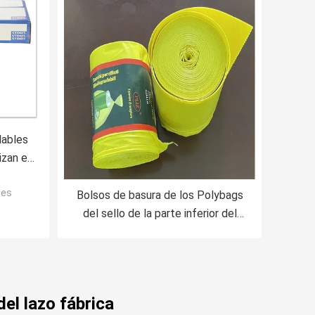
lables
zan el
LDPE del
les
Bolsos de basura de los Polybags
del sello de la parte inferior del
HDPE en el rollo 50*70 cm 70MIC
el lazo fábrica