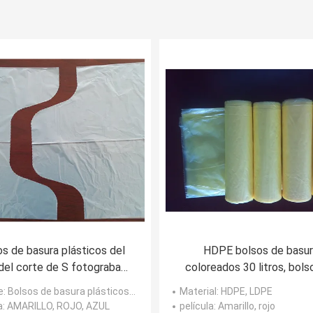
s de basura plásticos del
HDPE bolsos de basur
el corte de S fotograbado
coloreados 30 litros, bols
micrones que imprime 500 *
basura de alta densidad plá
e
: Bolsos de basura plásticos del HDPE
Material
: HDPE, LDPE
600m m
450 * 500m m
a
: AMARILLO, ROJO, AZUL
película
: Amarillo, rojo