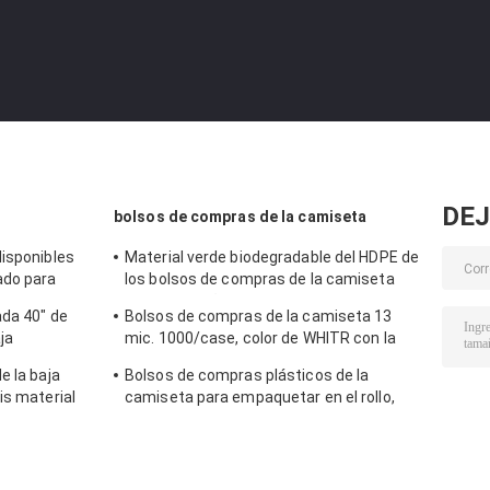
DEJ
bolsos de compras de la camiseta
disponibles
Material verde biodegradable del HDPE de
ado para
los bolsos de compras de la camiseta
micrones
con el tamaño 1/6
ada 40" de
Bolsos de compras de la camiseta 13
ja
mic. 1000/case, color de WHITR con la
asura 45 X
impresión, material del HDPE
e la baja
Bolsos de compras plásticos de la
is material
camiseta para empaquetar en el rollo,
color blanco, material del HDPE