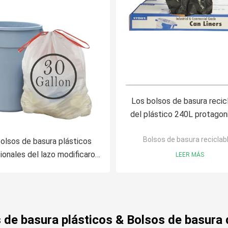
Los bolsos de basura recic
del plástico 240L protagoni
material negro sellado del 
Bolsos de basura reciclab
color
olsos de basura plásticos
onales del lazo modificaron
LEER MÁS
resión del fotograbado para
itos particulares del grueso
 de basura plásticos & Bolsos de basura d