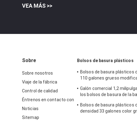
VEA MÁS >>
Sobre
Bolsos de basura plásticos
Bolsos de basura plásticos 
Sobre nosotros
110 galones grueso modific
Viaje de la fábrica
requisitos particulares 10 
Galón comercial 1,2 milipulg
Control de calidad
los bolsos de basura de la ba
Éntrenos en contacto con
densidad/de los bolsos de b
Bolsos de basura plásticos d
46"
Noticias
densidad 33 galones color gr
del HDPE de 1,6 milipulgadas
Sitemap