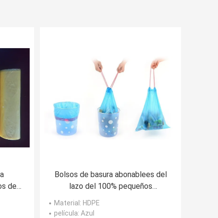
a
Bolsos de basura abonablees del
os de
lazo del 100% pequeños
sticos
coloreados sospechados para los
Material
: HDPE
coches
película
: Azul