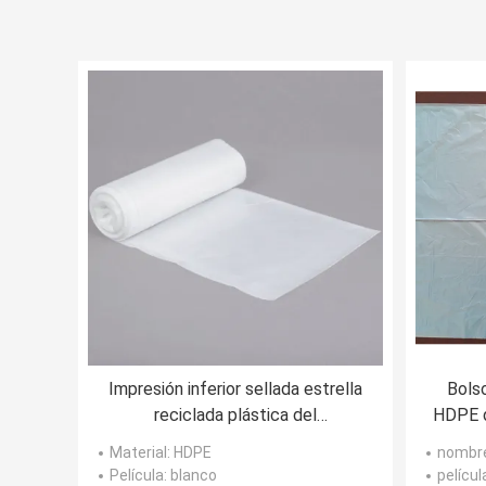
Impresión inferior sellada estrella
Bolso
reciclada plástica del
HDPE d
fotograbado de los bolsos de
de 10 
Material
: HDPE
nombr
basura del color blanco
Película
: blanco
películ