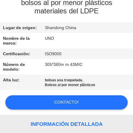
bolsos al por menor plásticos
materiales del LDPE
CONTROL
DE
Lugar de origen:
Shandong China
CALIDAD
Nombre de la
UNO
marca:
ÉNTRENOS
Certificación:
ISO9000
EN
Número de
305*380m m 43MIC
CONTACTO
modelo:
CON
Alta luz:
,
bolsas asa troquelada
Bolsos al por menor plásticos
NOTICIAS
CONTACTO!
CASOS
INFORMACIÓN DETALLADA