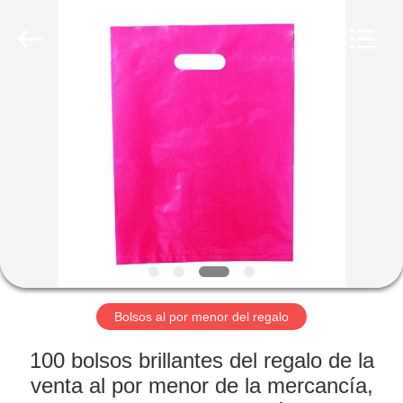
WEIFNAG
UNO
PACKING
PRODUCTS
CO.,LTD.
All
Rights
Reserved.
HOGAR
PRODUCTOS
SOBRE
NOSOTROS
VIAJE
DE
Bolsos al por menor del regalo
LA
100 bolsos brillantes del regalo de la
FÁBRICA
venta al por menor de la mercancía,