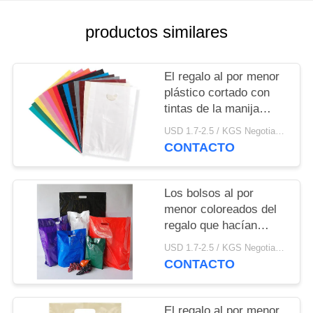
MAPA
DEL
productos similares
SITIO
El regalo al por menor
PRIVACY
plástico cortado con
tintas de la manija
POLICY
empaqueta el material
USD 1.7-2.5 / KGS Negotiable MOQ:1000kgs
del LDPE para hacer
CONTACTO
compras
Los bolsos al por
menor coloreados del
regalo que hacían
compras modificaron la
USD 1.7-2.5 / KGS Negotiable MOQ:1000kgs
impresión del
CONTACTO
fotograbado para
requisitos particulares
del grueso
El regalo al por menor