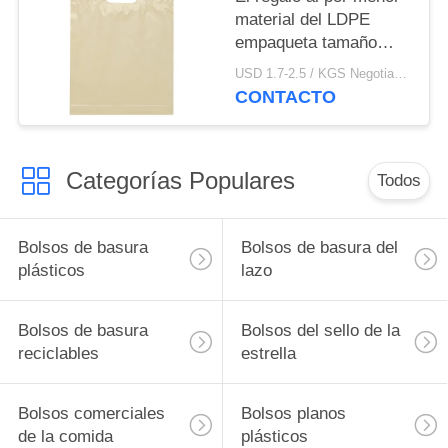
material del LDPE
empaqueta tamaño
modificado para
USD 1.7-2.5 / KGS Negotiable MOQ:1000kgs
requisitos particulares
CONTACTO
alta durabilidad con
colores multi
Categorías Populares
Todos
Bolsos de basura
Bolsos de basura del
plásticos
lazo
Bolsos de basura
Bolsos del sello de la
reciclables
estrella
Bolsos comerciales
Bolsos planos
de la comida
plásticos